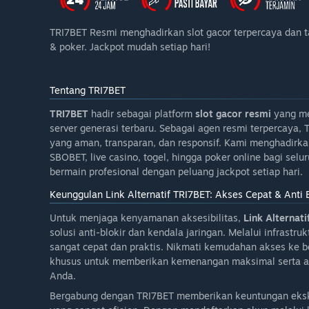
TRI7BET Resmi menghadirkan slot gacor terpercaya dan tar
& poker. Jackpot mudah setiap hari!
Tentang TRI7BET
TRI7BET
hadir sebagai platform
slot gacor resmi
yang me
server generasi terbaru. Sebagai agen resmi terpercay
yang aman, transparan, dan responsif. Kami menghadirka
SBOBET, live casino, togel, hingga poker online bagi se
bermain profesional dengan peluang jackpot setiap hari.
Keunggulan Link Alternatif TRI7BET: Akses Cepat & Anti B
Untuk menjaga kenyamanan aksesibilitas,
Link Alternat
solusi anti-blokir dan kendala jaringan. Melalui infrastruk
sangat cepat dan praktis. Nikmati kemudahan akses ke be
khusus untuk memberikan kemenangan maksimal serta ant
Anda.
Bergabung dengan TRI7BET memberikan keuntungan ekskl