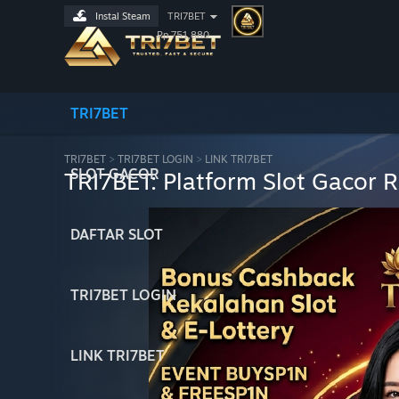
Instal Steam
TRI7BET
Rp 751,880
TRI7BET
TRI7BET
>
TRI7BET LOGIN
>
LINK TRI7BET
SLOT GACOR
TRI7BET: Platform Slot Gacor 
DAFTAR SLOT
TRI7BET LOGIN
LINK TRI7BET