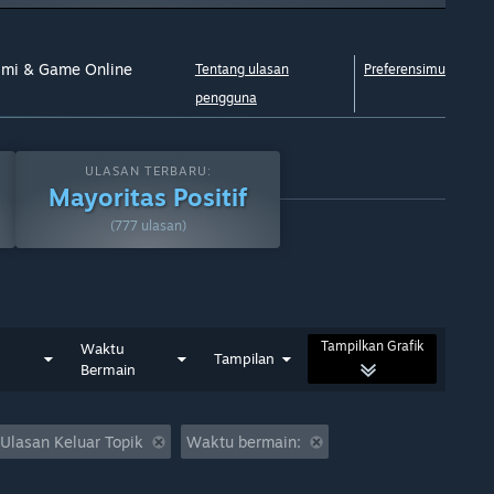
★★★★☆
esmi & Game Online
Tentang ulasan
Preferensimu
.
pengguna
 besar.
ULASAN TERBARU:
Mayoritas Positif
★★★★★
(777 ulasan)
p.
 aman.
Tampilkan Grafik
Waktu
Tampilan
Bermain
★★★★☆
es, dan
 Ulasan Keluar Topik
Waktu bermain:
kan.