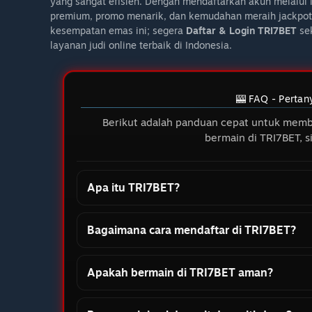
yang sangat efisien. Dengan mendaftarkan akun melalui 
premium, promo menarik, dan kemudahan meraih jackpot b
kesempatan emas ini; segera
Daftar & Login TRI7BET
sek
layanan judi online terbaik di Indonesia.
🎰 FAQ - Perta
Berikut adalah panduan cepat untuk mem
bermain di TRI7BET, si
Apa itu TRI7BET?
Bagaimana cara mendaftar di TRI7BET?
Apakah bermain di TRI7BET aman?