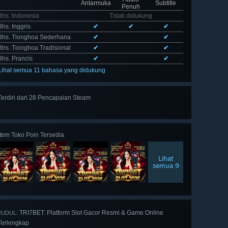
Antarmuka
Subtitle
Penuh
Bhs. Indonesia
Tidak didukung
Bhs. Inggris
✔
✔
✔
Bhs. Tionghoa Sederhana
✔
✔
Bhs. Tionghoa Tradisional
✔
✔
Bhs. Prancis
✔
✔
Lihat semua 11 bahasa yang didukung
Terdiri dari 28 Pencapaian Steam
Lihat
semua 28
Item Toko Poin Tersedia
Lihat
semua 9
TRI7BET: Platform Slot Gacor Resmi & Game Online
JUDUL:
Terlengkap