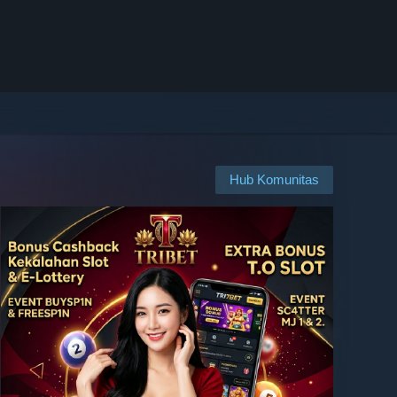
Hub Komunitas