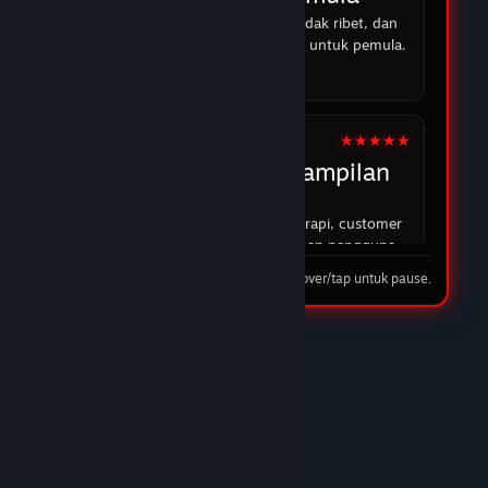
Cocok untuk pemula
Strukturnya jelas, pendaftaran tidak ribet, dan
panduan umum mudah dipahami untuk pemula.
08 Mar 2026
★★★★★
Muthar
Layanan cepat & tampilan
nyaman
Proses akses dan navigasi terasa rapi, customer
service responsif, dan pengalaman pengguna
Tip: hover/tap untuk pause.
keseluruhan memuaskan.
08 Mar 2026
★★★★★
Agus
Transaksi lancar
Alur transaksi jelas dan cepat. Informasi di
halaman juga mudah dipahami untuk pengguna