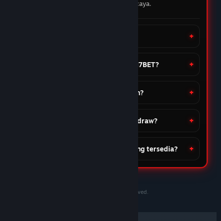
situs slot gacor terpercaya.
Apa itu TRI7BET?
Bagaimana cara mendaftar di TRI7BET?
Apakah bermain di TRI7BET aman?
Berapa minimal deposit dan withdraw?
★★★★★
Muthar
Proses depo sangat cepat!
Saldo masuk cuma 1 menit, gak pakai ribet.
Metode pembayaran apa saja yang tersedia?
08 Mar 2026
★★★★★
Agus
©2020-2030 PersonaeGame Studios. All rights reserved.
Adminnya ramah banget.
Pelayanan CS sangat responsif dan sangat