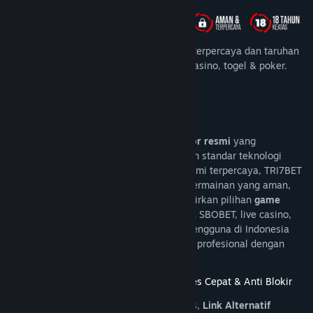
TRI7BET Resmi menghadirkan slot gacor terpercaya dan taruhan
online terlengkap seperti bola SBO, live casino, togel & poker.
Jackpot mudah setiap hari!
Tentang TRI7BET
TRI7BET
hadir sebagai platform
slot gacor resmi
yang
menawarkan solusi hiburan digital dengan standar teknologi
server generasi terbaru. Sebagai agen resmi terpercaya, TRI7BET
berkomitmen menyediakan lingkungan permainan yang aman,
transparan, dan responsif. Kami menghadirkan pilihan
game
online terlengkap
mulai dari taruhan bola SBOBET, live casino,
togel, hingga poker online bagi seluruh pengguna di Indonesia
yang menginginkan pengalaman bermain profesional dengan
peluang jackpot setiap hari.
Keunggulan Link Alternatif TRI7BET: Akses Cepat & Anti Blokir
Untuk menjaga kenyamanan aksesibilitas,
Link Alternatif