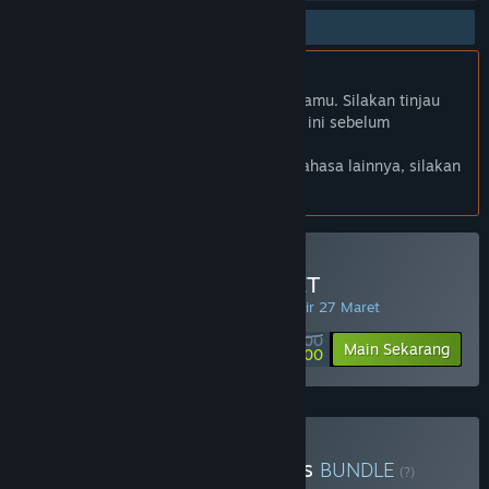
Bhs. Indonesia tidak didukung
Produk ini tidak didukung dalam bahasamu. Silakan tinjau
daftar bahasa yang didukung di bawah ini sebelum
melakukan pembelian.
Jika kamu ingin melihat game dalam bahasa lainnya, silakan
atur
preferensi bahasa
.
Minimal Deposit di TRI7BET
PENAWARAN HARIAN! Penawaran berakhir 27 Maret
Rp 50 000
-90%
Main Sekarang
Rp 5 000
Beli Chaos Of Blade Kratos
BUNDLE
(?)