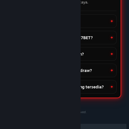
situs slot gacor terpercaya.
Apa itu TRI7BET?
Bagaimana cara mendaftar di TRI7BET?
Apakah bermain di TRI7BET aman?
Berapa minimal deposit dan withdraw?
★★★★★
Muthar
Proses depo sangat cepat!
Metode pembayaran apa saja yang tersedia?
Saldo masuk cuma 1 menit, gak pakai ribet.
08 Mar 2026
©2020-2030 PersonaeGame Studios. All rights reserved.
★★★★★
Agus
Adminnya ramah banget.
Pelayanan CS sangat responsif dan sangat