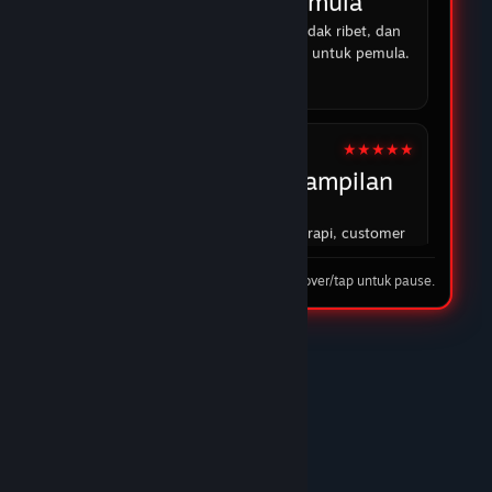
Cocok untuk pemula
Strukturnya jelas, pendaftaran tidak ribet, dan
panduan umum mudah dipahami untuk pemula.
08 Mar 2026
★★★★★
Muthar
Layanan cepat & tampilan
nyaman
Proses akses dan navigasi terasa rapi, customer
service responsif, dan pengalaman pengguna
Tip: hover/tap untuk pause.
keseluruhan memuaskan.
08 Mar 2026
★★★★★
Agus
Transaksi lancar
Alur transaksi jelas dan cepat. Informasi di
halaman juga mudah dipahami untuk pengguna