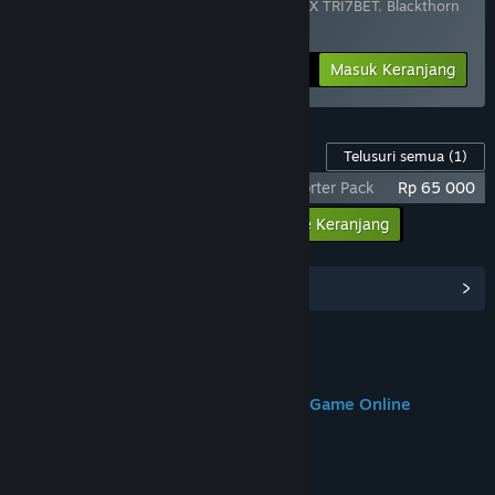
Terdiri dari 2 item:
God Of War Ragnarok X TRI7BET
,
Blackthorn
Arena: Reforged
-25%
Info Bundel
Rp 284 398
Masuk Keranjang
Konten Game ini
Telusuri semua
(1)
God Of War Ragnarok X TRI7BET - Supporter Pack
Rp 65 000
Masukkan semua DLC ke Keranjang
Rp 65 000
Lihat Hub Komunitas
Join us on Discord
TRI7BET: Platform Slot Gacor Resmi & Game Online
Terlengkap
Tentang Game Ini