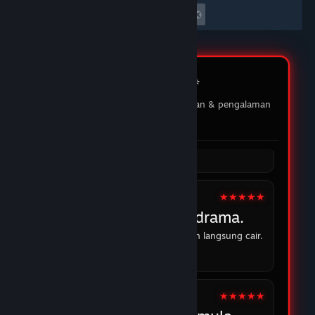
menu-menu penting gampang ditemukan.
Seringnya Dimainkan di Steam Deck
08 Mar 2026
★★★★★
Dimas
Review Member ⭐️
Informasi RTP mudah
ditemukan
Testimoni pengguna tentang layanan & pengalaman
di TRI7BET.
Informasi yang dicari seperti RTP/fitur game
ditampilkan dengan jelas sehingga membantu
saat memilih permainan.
08 Mar 2026
★★★★★
Mina
WD lancar tanpa drama.
Proses penarikan dana mudah dan langsung cair.
08 Mar 2026
★★★★★
Android 18