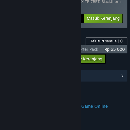
Terdiri dari 2 item:
God Of War Ragnarok X TRI7BET
,
Blackthorn
Arena: Reforged
-25%
Info Bundel
Rp 284 398
Masuk Keranjang
Konten Game ini
Telusuri semua
(1)
God Of War Ragnarok X TRI7BET - Supporter Pack
Rp 65 000
Masukkan semua DLC ke Keranjang
Rp 65 000
Lihat Hub Komunitas
Join us on Discord
TRI7BET: Platform Slot Gacor Resmi & Game Online
Terlengkap
Tentang Game Ini