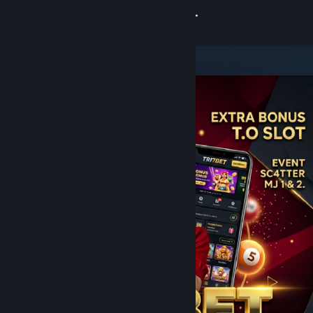
8
TRI7BET
Lihat Profilmu
Wallet (Rp 751,880)
Pemberitahuan
8
Toko
JUDOL BET88
Kamu & Temanmu
Obrolan