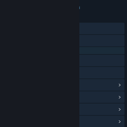
Terlengkap
Petualangan
,
Indie
,
RPG
,
Strategi
GENRE:
08 Mar 2026
TANGGAL RILIS:
08 Mar 2026
TANGGAL RILIS AKSES DINI:
Discord
X
QQ 725153963
Baidu Tieba
Bilibili
Lihat riwayat pembaruan
Baca berita terkait
Lihat diskusi
Temukan Grup Komunitas