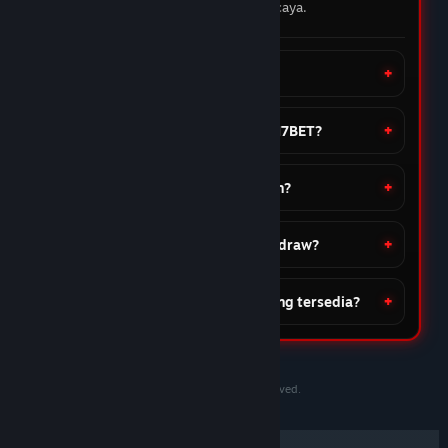
situs slot gacor terpercaya.
Apa itu TRI7BET?
Bagaimana cara mendaftar di TRI7BET?
Apakah bermain di TRI7BET aman?
Berapa minimal deposit dan withdraw?
★★★★★
Muthar
Metode pembayaran apa saja yang tersedia?
Proses depo sangat cepat!
Saldo masuk cuma 1 menit, gak pakai ribet.
08 Mar 2026
©2020-2030 PersonaeGame Studios. All rights reserved.
★★★★★
Agus