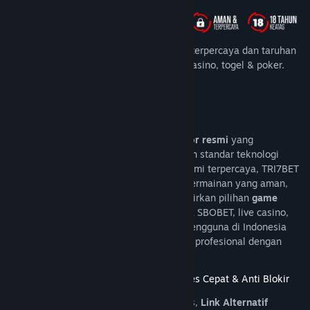
TRI7BET Resmi menghadirkan slot gacor terpercaya dan taruhan
online terlengkap seperti bola SBO, live casino, togel & poker.
Jackpot mudah setiap hari!
Tentang TRI7BET
TRI7BET
hadir sebagai platform
slot gacor resmi
yang
menawarkan solusi hiburan digital dengan standar teknologi
server generasi terbaru. Sebagai agen resmi terpercaya, TRI7BET
berkomitmen menyediakan lingkungan permainan yang aman,
transparan, dan responsif. Kami menghadirkan pilihan
game
online terlengkap
mulai dari taruhan bola SBOBET, live casino,
togel, hingga poker online bagi seluruh pengguna di Indonesia
yang menginginkan pengalaman bermain profesional dengan
peluang jackpot setiap hari.
Keunggulan Link Alternatif TRI7BET: Akses Cepat & Anti Blokir
Untuk menjaga kenyamanan aksesibilitas,
Link Alternatif