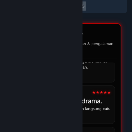
Seringnya Dimainkan di Steam Deck
Di HP tampilannya tetap rapi, cepat diakses, dan
menu-menu penting gampang ditemukan.
08 Mar 2026
Review Member ⭐️
★★★★★
Dimas
Testimoni pengguna tentang layanan & pengalaman
Informasi RTP mudah
di TRI7BET.
ditemukan
Informasi yang dicari seperti RTP/fitur game
ditampilkan dengan jelas sehingga membantu
saat memilih permainan.
08 Mar 2026
★★★★★
Mina
WD lancar tanpa drama.
Proses penarikan dana mudah dan langsung cair.
08 Mar 2026