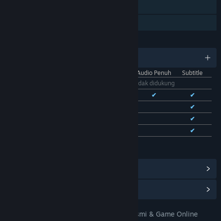
Trading Card Steam
Berbagi dengan Keluarga
BAHASA
11 bahasa yang didukung
Antarmuka
Audio Penuh
Subtitle
Bhs. Indonesia
Tidak didukung
Bhs. Inggris
✔
✔
✔
Bhs. Tionghoa Sederhana
✔
✔
Bhs. Tionghoa Tradisional
✔
✔
Bhs. Prancis
✔
✔
Lihat semua 11 bahasa yang didukung
Lihat Pencapaian Steam
(28)
Lihat Item Toko Poin
(9)
TRI7BET: Platform Slot Gacor Resmi & Game Online
JUDUL: