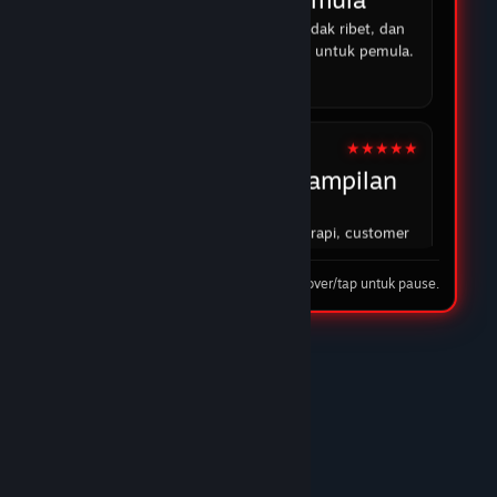
Cocok untuk pemula
Strukturnya jelas, pendaftaran tidak ribet, dan
panduan umum mudah dipahami untuk pemula.
08 Mar 2026
★★★★★
Muthar
Layanan cepat & tampilan
nyaman
Proses akses dan navigasi terasa rapi, customer
service responsif, dan pengalaman pengguna
Tip: hover/tap untuk pause.
keseluruhan memuaskan.
08 Mar 2026
★★★★★
Agus
Transaksi lancar
Alur transaksi jelas dan cepat. Informasi di
halaman juga mudah dipahami untuk pengguna