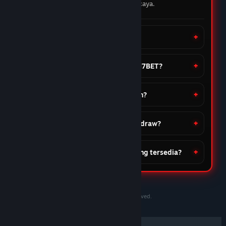
situs slot gacor terpercaya.
Apa itu TRI7BET?
Bagaimana cara mendaftar di TRI7BET?
Apakah bermain di TRI7BET aman?
Berapa minimal deposit dan withdraw?
★★★★★
Muthar
Proses depo sangat cepat!
Metode pembayaran apa saja yang tersedia?
Saldo masuk cuma 1 menit, gak pakai ribet.
08 Mar 2026
★★★★★
Agus
©2020-2030 PersonaeGame Studios. All rights reserved.
Adminnya ramah banget.
Pelayanan CS sangat responsif dan sangat