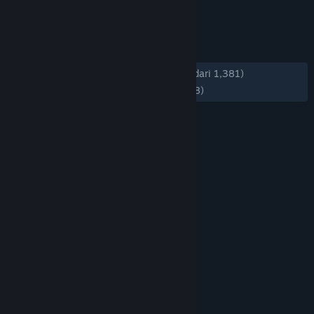
TAG
+
ULASAN
KESELURUHAN:
Mayoritas Positif
(74% dari 1,381)
TERBARU:
Mayoritas Positif
(72% dari 98)