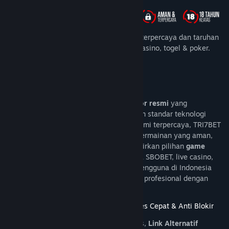
TRI7BET Resmi menghadirkan slot gacor terpercaya dan taruhan
online terlengkap seperti bola SBO, live casino, togel & poker.
Jackpot mudah setiap hari!
Tentang TRI7BET
TRI7BET
hadir sebagai platform
slot gacor resmi
yang
menawarkan solusi hiburan digital dengan standar teknologi
server generasi terbaru. Sebagai agen resmi terpercaya, TRI7BET
berkomitmen menyediakan lingkungan permainan yang aman,
transparan, dan responsif. Kami menghadirkan pilihan
game
online terlengkap
mulai dari taruhan bola SBOBET, live casino,
togel, hingga poker online bagi seluruh pengguna di Indonesia
yang menginginkan pengalaman bermain profesional dengan
peluang jackpot setiap hari.
Keunggulan Link Alternatif TRI7BET: Akses Cepat & Anti Blokir
Untuk menjaga kenyamanan aksesibilitas,
Link Alternatif